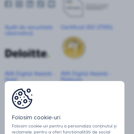
Audit de securitate
Certificat ISO 27001
cibernetică
AVA Digital Awards -
AVA Digital Awards -
Gold
Platinum
Folosim cookie-uri
Folosim cookie-uri pentru a personaliza conținutul și
reclamele, pentru a oferi funcționalități de social