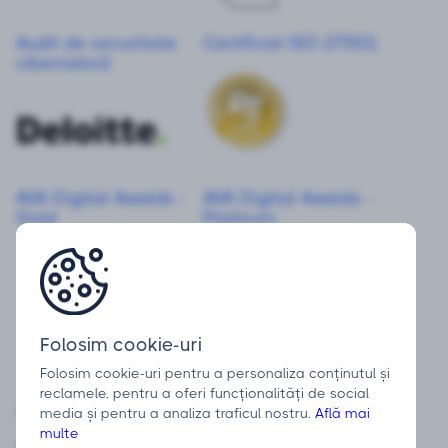
Audit de securitate
Certificat ISO 27001
cibernetică
AVA Digital Awards -
AVA Digital Awards -
Gold
Platinum
Folosim cookie-uri
Folosim cookie-uri pentru a personaliza conținutul și
reclamele, pentru a oferi funcționalități de social
media și pentru a analiza traficul nostru.
Află mai
Copyright © 2026 theMarketer
multe
Termeni de utilizare