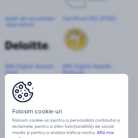
Audit de securitate
Certificat ISO 27001
cibernetică
AVA Digital Awards -
AVA Digital Awards -
Gold
Platinum
Folosim cookie-uri
Folosim cookie-uri pentru a personaliza conținutul și
reclamele, pentru a oferi funcționalități de social
media și pentru a analiza traficul nostru.
Află mai
Copyright © 2026 theMarketer