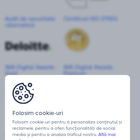
Audit de securitate
Certificat ISO 27001
cibernetică
AVA Digital Awards -
AVA Digital Awards -
Gold
Platinum
Folosim cookie-uri
Folosim cookie-uri pentru a personaliza conținutul și
reclamele, pentru a oferi funcționalități de social
media și pentru a analiza traficul nostru.
Află mai
Copyright © 2026 theMarketer