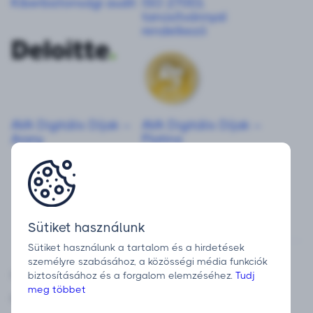
Kiberbiztonsági audit
ISO 27001
tanúsítvánnyal
rendelkező
AVA Digitális Díjak –
AVA Digitális Díjak –
Arany
Platina
Sütiket használunk
Sütiket használunk a tartalom és a hirdetések
személyre szabásához, a közösségi média funkciók
biztosításához és a forgalom elemzéséhez.
Tudj
Copyright © 2026 theMarketer
meg többet
Felhasználási feltételek