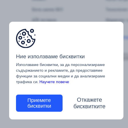
Бяла шапка SEO
Технология
A/B тестване
Маркетинг о
Последвайте ни
Официални партн
Ние използваме бисквитки
Използваме бисквитки, за да персонализираме
съдържанието и рекламите, да предоставяме
функции за социални медии и да анализираме
трафика си.
Научете повече
Откажете
Приемете
Copyright © 2026
Условия за
бисквитки
бисквитките
theMarketer
ползване