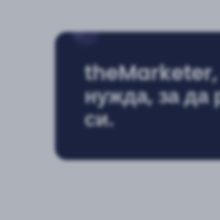
theMarketer,
нужда, за да
си.